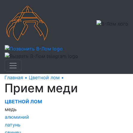
Главная •
Цветной лом •
Прием меди
Прием меди
ЦВЕТНОЙ ЛОМ
медь
алюминий
латунь
свинец